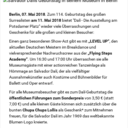
Berlin, 07. Mai 2018
. Zum 114. Geburtstag des großen
Surrealisten
am 11. Mai 2018
bietet "Dalí - Die Ausstellung am
Potsdamer Platz" wieder viele Überraschungen und
Geschenke für alle großen und kleinen Besucher:
Einen ganz besonderen Show-Act gibt es mit
„LEVEL UP“
, den
aktuellen Deutschen Meistern im Breakdance und
vielversprechender Nachwuchscrew aus der
„Flying Steps
Academy“
. Um 16:30 und 17:00 Uhr überraschen sie alle
Museumsgäste mit einer actionreichen Tanzeinlage als
Hômmage an Salvador Dalí, der als vielfältiger
Ausnahmekünstler auch Kostüme und Bühnenbilder für
Ballett und Oper entwarf.
Für alle Museumsbesucher gibt es zum Dalí-Geburtstag die
öffentlichen Führungen zum Sonderpreis
von 3,50 € (statt
7,00 €) und alle kleinen Gäste können sich zusätzlich über die
bunten
Chupa Chups Lollis
als Geschenk* zum Mitnehmen
freuen, für die Salvador Dalí im Jahr 1969 das weltbekannte
Blumen-Logo kreierte.