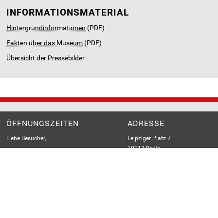
INFORMATIONSMATERIAL
Hintergrundinformationen
(PDF)
Fakten über das Museum
(PDF)
Übersicht der Pressebilder
ÖFFNUNGSZEITEN
ADRESSE
Liebe Besucher,
Leipziger Platz 7
10117 Berlin
seit dem 20. Dezember 2021 ist das Museum
geschlossen.
Haltestelle: Potsdamer Platz
S-Bahn, U-Bahn, U2, Bus
Die Sammlung wird künftig an einem neuen
Ort mit einem neuen Ausstellungskonzept
präsentiert. Wir werden weitere
Informationen zu gegebener Zeit hier