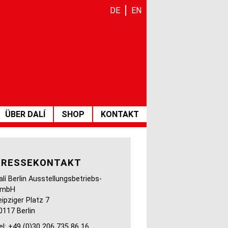
DE
EN
ÜBER DALÍ
SHOP
KONTAKT
PRESSEKONTAKT
alí Berlin Ausstellungsbetriebs-
mbH
eipziger Platz 7
0117 Berlin
el: +49 (0)30 206 735 86 16