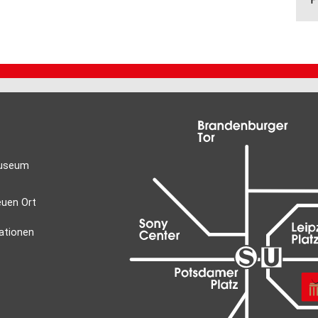
Museum
euen Ort
mationen