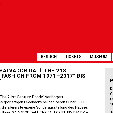
HAUPTNAVIGATION
BESUCH
TICKETS
MUSEUM
ALVADOR DALÍ: THE 21ST
 FASHION FROM 1971–2017“ BIS
T
D
G
L
es großartigen Feedbacks bei den bereits über 30.000
1
 die allererste eigene Sonderausstellung des Hauses
T
stellung „SALVADOR DALÍ: THE 21st CENTURY DANDY –