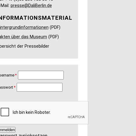
-Mail:
presse@DaliBerlin.de
INFORMATIONSMATERIAL
intergrundinformationen
(PDF)
akten über das Museum
(PDF)
bersicht der Pressebilder
sername
asswort
asswort zurücksetzen