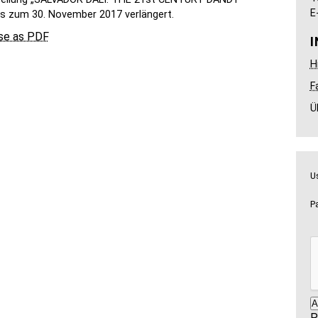
E
s zum 30. November 2017 verlängert.
se as PDF
H
F
Ü
U
P
P