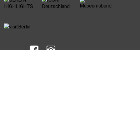
UNTERMENU
Datenschutz
Jobs
Impressum
Reiseveranstalter
Partner und Sponsoren
Presse
Anmelden