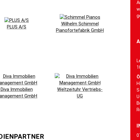
A
w
g
Wilhelm Schimmel
PLUS A/S
Pianofortefabrik GmbH
A
L
1
Ö
H
Diva Immobilien
Weltzeituhr Vertriebs-
S
anagement GmbH
UG
U
B
R
I
DIENPARTNER
0