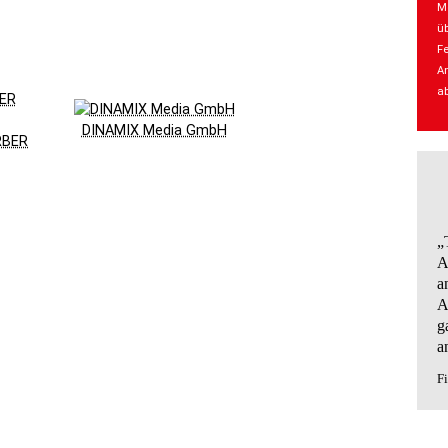
Mo
üb
Fe
An
a
DINAMIX Media GmbH
RBER
„
A
a
A
g
a
Fi