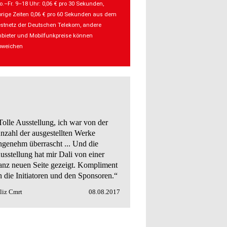
.–Fr. 9–18 Uhr: 0,06 € pro 30 Sekunden,
rige Zeiten 0,06 € pro 60 Sekunden aus dem
stnetz der Deutschen Telekom, andere
bieter und Mobilfunkpreise können
bweichen
Tolle Ausstellung, ich war von der
nzahl der ausgestellten Werke
ngenehm überrascht ... Und die
usstellung hat mir Dali von einer
anz neuen Seite gezeigt. Kompliment
n die Initiatoren und den Sponsoren.“
liz Cmrt
08.08.2017