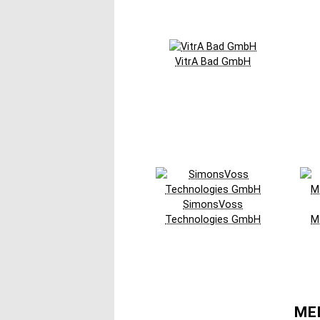
VitrA Bad GmbH
SimonsVoss
Technologies GmbH
M
ME