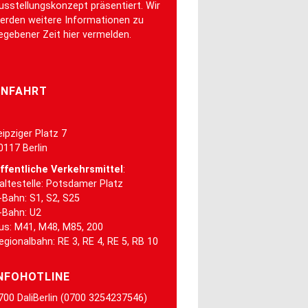
usstellungskonzept präsentiert. Wir
erden weitere Informationen zu
egebener Zeit hier vermelden.
NFAHRT
eipziger Platz 7
0117 Berlin
ffentliche Verkehrsmittel
:
altestelle: Potsdamer Platz
-Bahn: S1, S2, S25
-Bahn: U2
us: M41, M48, M85, 200
egionalbahn: RE 3, RE 4, RE 5, RB 10
NFOHOTLINE
700 DaliBerlin (0700 3254237546)