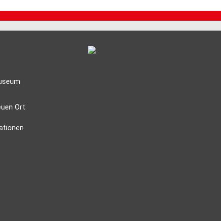
Museum
euen Ort
mationen