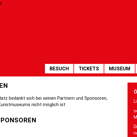
HAUPTNAVIGATION
BESUCH
TICKETS
MUSEUM
EN
Ö
latz bedankt sich bei seinen Partnern und Sponsoren,
L
 Kunstmuseums nicht möglich ist:
s
M
SPONSOREN
D
n