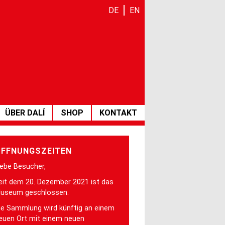
DE
EN
ÜBER DALÍ
SHOP
KONTAKT
FFNUNGSZEITEN
iebe Besucher,
eit dem 20. Dezember 2021 ist das
useum geschlossen.
ie Sammlung wird künftig an einem
euen Ort mit einem neuen