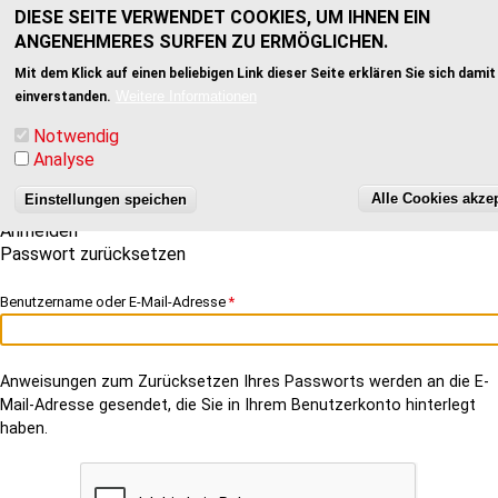
HAUPTNAVIGATION
DIESE SEITE VERWENDET COOKIES, UM IHNEN EIN
ANGENEHMERES SURFEN ZU ERMÖGLICHEN.
Mit dem Klick auf einen beliebigen Link dieser Seite erklären Sie sich damit
Weitere Informationen
einverstanden.
Notwendig
Analyse
Alle Cookies akze
Einstellungen speichen
Direkt
PRIMÄRE
Anmelden
zum
REITER
Passwort zurücksetzen
(aktiver
Inhalt
Reiter)
Benutzername oder E-Mail-Adresse
Anweisungen zum Zurücksetzen Ihres Passworts werden an die E-
Mail-Adresse gesendet, die Sie in Ihrem Benutzerkonto hinterlegt
haben.