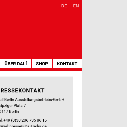
DE
EN
ÜBER DALÍ
SHOP
KONTAKT
PRESSEKONTAKT
alí Berlin Ausstellungsbetriebs-GmbH
eipziger Platz 7
0117 Berlin
el: +49 (0)30 206 735 86 16
-Mail:
presse@DaliBerlin.de