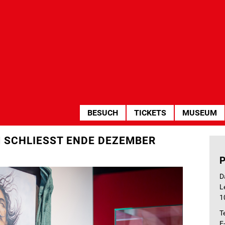
HAUPTNAVIGATION
BESUCH
TICKETS
MUSEUM
 SCHLIESST ENDE DEZEMBER
D
L
1
T
E