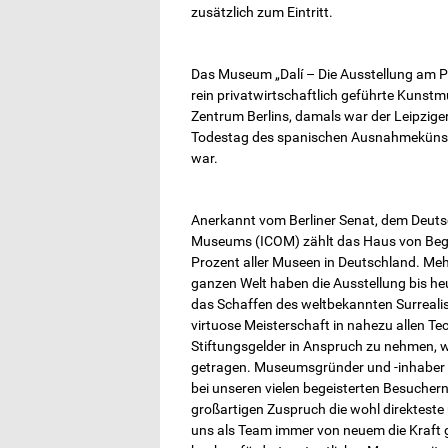
zusätzlich zum Eintritt.
Das Museum „Dalí – Die Ausstellung am Po
rein privatwirtschaftlich geführte Kunst
Zentrum Berlins, damals war der Leipziger
Todestag des spanischen Ausnahmekünstle
war.
Anerkannt vom Berliner Senat, dem Deut
Museums (ICOM) zählt das Haus von Begi
Prozent aller Museen in Deutschland. Meh
ganzen Welt haben die Ausstellung bis he
das Schaffen des weltbekannten Surrealist
virtuose Meisterschaft in nahezu allen Tec
Stiftungsgelder in Anspruch zu nehmen, w
getragen. Museumsgründer und -inhaber 
bei unseren vielen begeisterten Besuchern 
großartigen Zuspruch die wohl direktest
uns als Team immer von neuem die Kraft