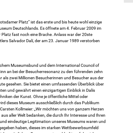
tsdamer Platz“ ist das erste und bis heute wohl einzige
museum Deutschlands. Es öffnete am 4. Februar 2009 im
 Platz fast noch eine Brache. Anlass war der 20ste
rs Salvador Dalí, der am 23. Januar 1989 verstorben
schem Museumsbund und dem International Council of
nn an bei der Besucherresonanz zu den führen­den zehn
r als zwei Millionen Besucherinnen und Besucher aus der
ute gesehen. Sie bietet einen umfassenden Überblick über
en und gewährt einen einzigartigen Einblick in Dalís
hniken der Kunst. Ohne je öffentliche Mittel oder
ird dieses Museum aus­schließlich durch das Publikum
Carsten Kollmeier: „Wir möchten uns von ganzem Herzen
aus aller Welt bedanken, die durch Ihr Interesse und Ihren
e und eindeutige Legitimation unseres Museums waren und
 gegeben haben, dieses im starken Wettbewerbsumfeld