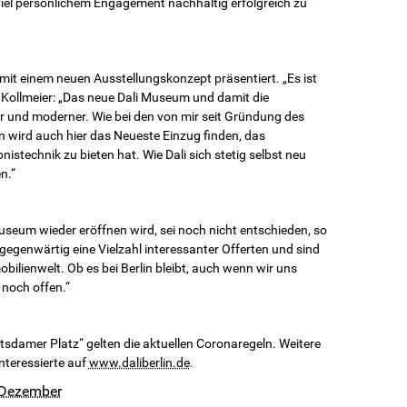
viel persönlichem Engagement nachhaltig erfolgreich zu
it einem neuen Ausstellungskonzept präsentiert. „Es ist
n Kollmeier: „Das neue Dali Museum und damit die
er und moderner. Wie bei den von mir seit Grün­dung des
n wird auch hier das Neueste Einzug finden, das
stechnik zu bieten hat. Wie Dali sich stetig selbst neu
n.“
seum wieder eröffnen wird, sei noch nicht ent­schieden, so
gegenwärtig eine Vielzahl interessanter Offerten und sind
ilienwelt. Ob es bei Berlin bleibt, auch wenn wir uns
 noch offen.“
sdamer Platz“ gelten die aktuellen Coronaregeln. Weitere
nteressierte auf
www.daliberlin.de
.
 Dezember