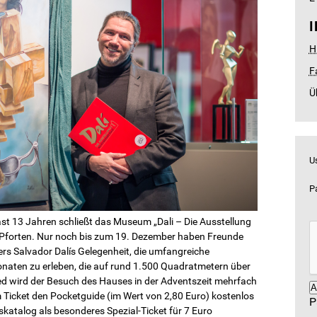
H
F
Ü
U
P
st 13 Jahren schließt das Museum „Dali – Die Ausstellung
 Pforten. Nur noch bis zum 19. Dezember haben Freunde
s Salvador Dalís Gelegenheit, die umfangreiche
onaten zu erleben, die auf rund 1.500 Quadratmetern über
d wird der Besuch des Hauses in der Adventszeit mehrfach
 Ticket den Pocket­guide (im Wert von 2,80 Euro) kostenlos
P
skatalog als besonderes Spezial-Ticket für 7 Euro