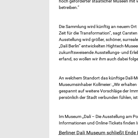
hoch geförderter staatlicher Museen mit 
betreiben.“
Die Sammlung wird künftig an neuem Ort m
Zeit für die Transformation“, sagt Carste
Ausstellung wird größer, schöner, surreal
„Dalí Berlin“ entwickelten Hightech-Musee
zukunftsweisende Ausstellungs- und Erlebni
erfand, so wollen wir ihm auch dabei folge
An welchem Standort das künftige Dalí-Mu
Museumsinhaber Kollmeier: „Wir erhalten 
gespannt auf weitere Vorschläge der Immob
persönlich der Stadt verbunden fühlen, ist
Im Museum „Dalí – Die Ausstellung am Pot
Informationen und Online-Tickets finden I
Berliner Dalí Museum schließt Ende