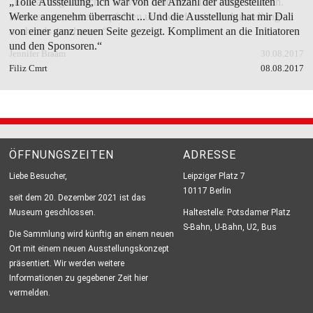
„Es war unglaublich!!! So viele Eindrücke und Informationen.
„Tolle Ausstellung, ich war von der Anzahl der ausgestellten
Kann es nur weiter empfehlen und würde mir die Ausstellung
Werke angenehm überrascht ... Und die Ausstellung hat mir Dali
nochmals anschauen.“
von einer ganz neuen Seite gezeigt. Kompliment an die Initiatoren
und den Sponsoren.“
Jennifer Braam
30.08.2017
Filiz Cmrt
08.08.2017
ÖFFNUNGSZEITEN
ADRESSE
Liebe Besucher,
Leipziger Platz 7
10117 Berlin
seit dem 20. Dezember 2021 ist das
Museum geschlossen.
Haltestelle: Potsdamer Platz
S-Bahn, U-Bahn, U2, Bus
Die Sammlung wird künftig an einem neuen
Ort mit einem neuen Ausstellungskonzept
präsentiert. Wir werden weitere
Informationen zu gegebener Zeit hier
vermelden.