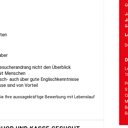
O
J
J
S
sten
L
D
aber
D
Besucherandrang nicht den Überblick
L
mit Menschen
1
sch- auch über gute Englischkenntnisse
P
se sind von Vorteil
S
C
ie Ihre aussagekräftige Bewerbung mit Lebenslauf
M
B
R