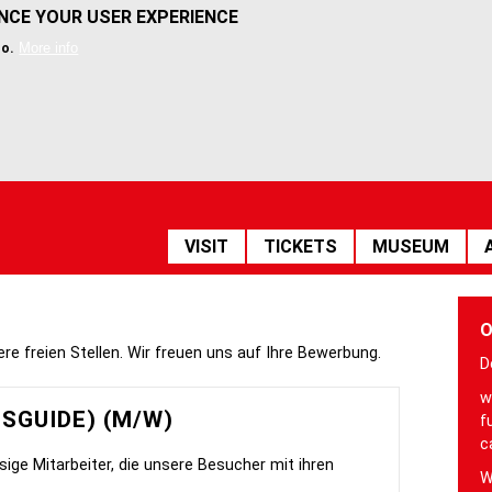
ANCE YOUR USER EXPERIENCE
More info
so.
HAUPTNAVIGATION
VISIT
TICKETS
MUSEUM
O
ere freien Stellen. Wir freuen uns auf Ihre Bewerbung.
D
w
SGUIDE) (M/W)
f
c
sige Mitarbeiter, die unsere Besucher mit ihren
W