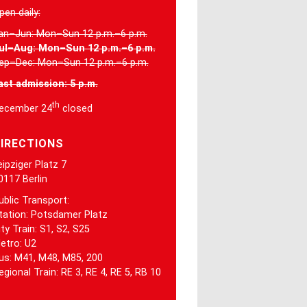
pen daily:
an–Jun: Mon–Sun 12 p.m.–6 p.m.
ul–Aug: Mon–Sun 12 p.m.–6 p.m.
ep–Dec: Mon–Sun 12 p.m.–6 p.m.
ast admission: 5 p.m.
th
ecember 24
closed
IRECTIONS
eipziger Platz 7
0117 Berlin
ublic Transport:
tation: Potsdamer Platz
ity Train: S1, S2, S25
etro: U2
us: M41, M48, M85, 200
egional Train: RE 3, RE 4, RE 5, RB 10