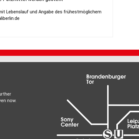
 mit Lebenslauf und Angabe des frühestmöglichem
iberlin.de
urther
ven now.