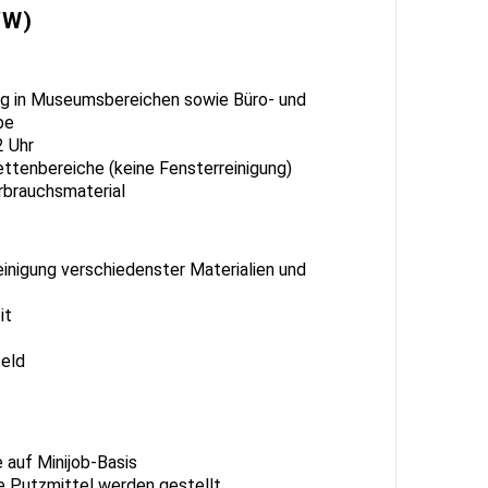
/W)
ung in Museumsbereichen sowie Büro- und
be
2 Uhr
ettenbereiche (keine Fensterreinigung)
rbrauchsmaterial
einigung verschiedenster Materialien und
it
eld
 auf Minijob-Basis
e Putzmittel werden gestellt