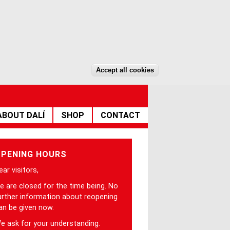
DE
EN
Accept all cookies
Withdraw consent
ABOUT DALÍ
SHOP
CONTACT
PENING HOURS
ear visitors,
e are closed for the time being. No
urther information about reopening
an be given now.
e ask for your understanding.